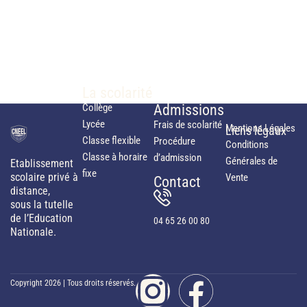
La scolarité
Collège
Admissions
Lycée
Frais de scolarité
Mentions Légales
Liens légaux
Classe flexible
Procédure
Conditions
Classe à horaire
d’admission
Générales de
Etablissement
fixe
scolaire privé à
Vente
Contact
distance,
sous la tutelle
de l’Education
04 65 26 00 80
Nationale.
Copyright 2026 | Tous droits réservés.