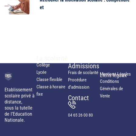
et
La scolarité
Collège
Admissions
Lycée
Frais de scolarité
Mentions Légales
Liens légaux
Classe flexible
Procédure
Conditions
Classe à horaire
d’admission
Générales de
Etablissement
fixe
scolaire privé à
Vente
Contact
distance,
sous la tutelle
de l’Education
04 65 26 00 80
Nationale.